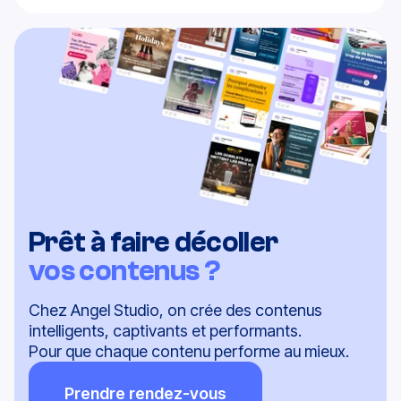
équipes créatives d'itérer en continue pour des
Tout dépend de la maturité de vos contenus
résultats dans la durée.
existants. En moyenne, il faut compter entre 3 et 6
semaines pour une stratégie complète (audit,
personae, planning éditorial, formats, canaux). Angel
Studio accélère le processus grâce à l’IA et à une
méthodologie éprouvée, sans compromis sur la
qualité stratégique.
Prêt à faire décoller
vos contenus ?
Chez Angel Studio, on crée des contenus
intelligents, captivants et performants.
Pour que chaque contenu performe au mieux.
Prendre rendez-vous