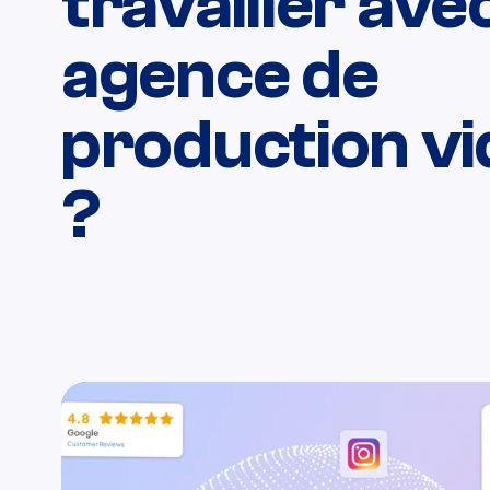
travailler ave
agence de
production v
?