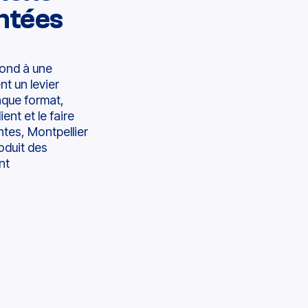
ntées
pond à une
nt un levier
aque format,
ent et le faire
ntes, Montpellier
oduit des
nt