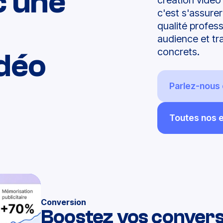
c une
création vidéo
c'est s'assure
qualité
profess
audience et tr
concrets.
idéo
Parlez-nous 
Toutes nos 
Conversion
Boostez vos convers