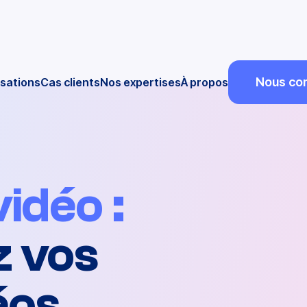
Nous con
isations
Cas clients
Nos expertises
À propos
vidéo
:
 vos
éos