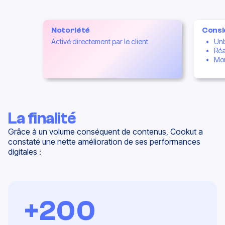
RÉTENTION
Notoriété
Consi
Activé directement par le client
Unb
Réa
Mom
La finalité
Grâce à un volume conséquent de contenus, Cookut a
constaté une nette amélioration de ses performances
digitales :