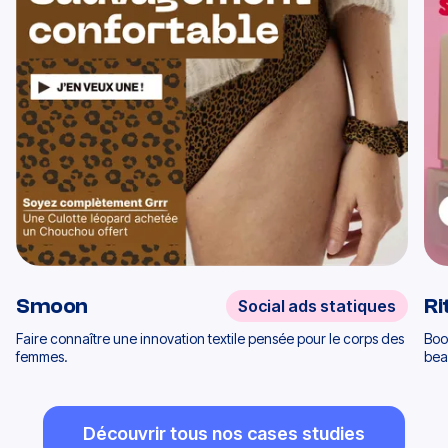
Smoon
Ri
Social ads statiques
Faire connaître une innovation textile pensée pour le corps des
Boos
femmes.
bea