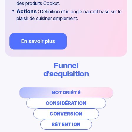
Objectif
: Montrer concrètement l’usage et les
bénéfices uniques des ustensiles Cookut.
Actions
: Réalisation de contenus UGC centrés
sur des démonstrations simples et ludiques (ex.
recettes rapides, astuces d’utilisation), afin de
valoriser la praticité et l’originalité des produits tout
en rassurant les acheteurs potentiels.
Funnel
d'acquisition
NOTORIÉTÉ
CONSIDÉRATION
CONVERSION