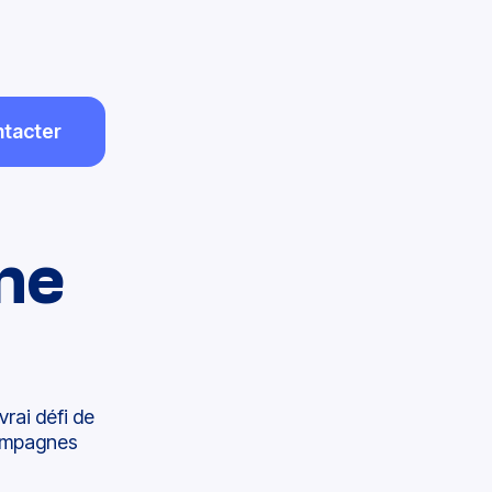
tacter
me
rai défi de
ampagnes