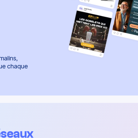
malins,
que chaque
éseaux