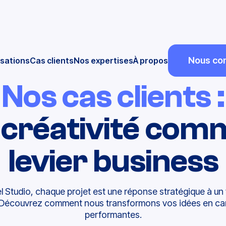
Nous con
isations
Cas clients
Nos expertises
À propos
Nos cas clients :
a créativité com
levier business
 Studio, chaque projet est une réponse stratégique à un v
 Découvrez comment nous transformons vos idées en c
performantes.